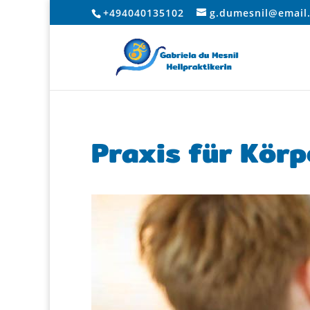
+494040135102
g.dumesnil@email
Praxis für Kör